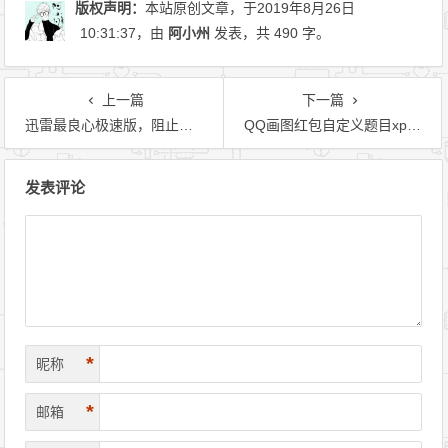
版权声明：
本站原创文章，于2019年8月26日
10:31:37
，由
阿小州
发表，共 490 字。
上一篇
下一篇
迅雷最良心极速版，阻止强制更新
QQ画图红包自定义题目xposed模块
文章导航
发表评论
*
昵称
*
邮箱