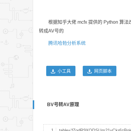
根据知乎大佬 mcfx 提供的 Python
转成AV号的
腾讯哈勃分析系统
小工具
网页脚本
BV号转AV原理
table='fZodR9XQDSUm21yCkr6zBq