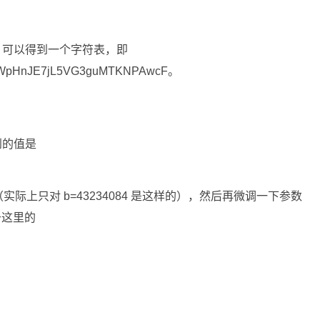
低位，可以得到一个字符表，即
xsWpHnJE7jL5VG3guMTKNPAwcF。
到的值是
上只对 b=43234084 是这样的），然后再微调一下参数
当于这里的