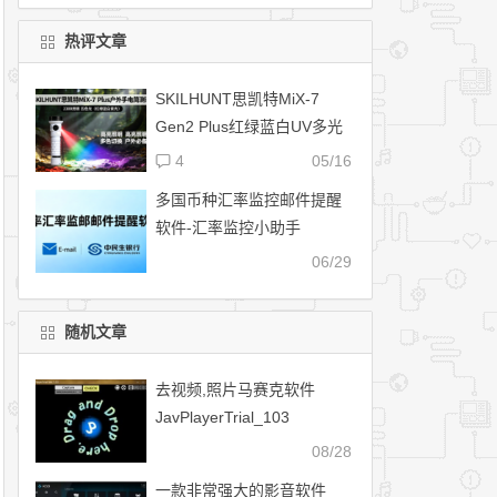
热评文章
SKILHUNT思凯特MiX-7
Gen2 Plus红绿蓝白UV多光
源磁吸充电手电筒
4
05/16
多国币种汇率监控邮件提醒
软件-汇率监控小助手
06/29
随机文章
去视频,照片马赛克软件
JavPlayerTrial_103
08/28
一款非常强大的影音软件