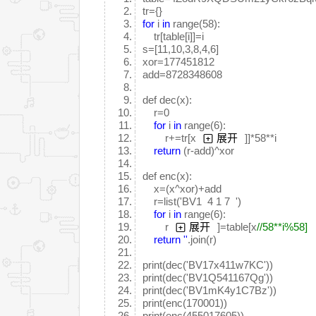
tr={}
for
i
in
range(58):
tr[table[i]]=i
s=[11,10,3,8,4,6]
xor=177451812
add=8728348608
def dec(x):
r=0
for
i
in
range(6):
r+=tr[x
展开
]]*58**i
return
(r-add)^xor
def enc(x):
x=(x^xor)+add
r=list('BV1 4 1 7 ')
for
i
in
range(6):
r
展开
]=table[x
//58**i%58]
return
''
.join(r)
print(dec('BV17x411w7KC'))
print(dec('BV1Q541167Qg'))
print(dec('BV1mK4y1C7Bz'))
print(enc(170001))
print(enc(455017605))