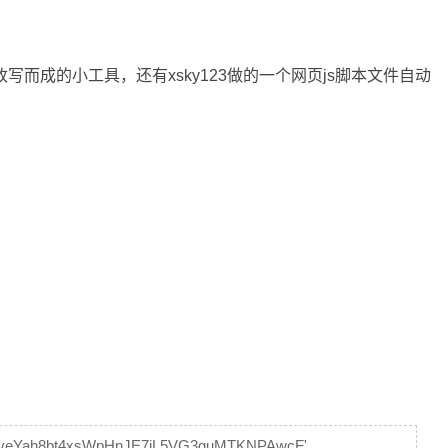
 算法改写而成的小工具，还有xsky123做的一个网页js脚本文件自动
iveYah8bt4xsWpHnJE7jL5VG3guMTKNPAwcF'