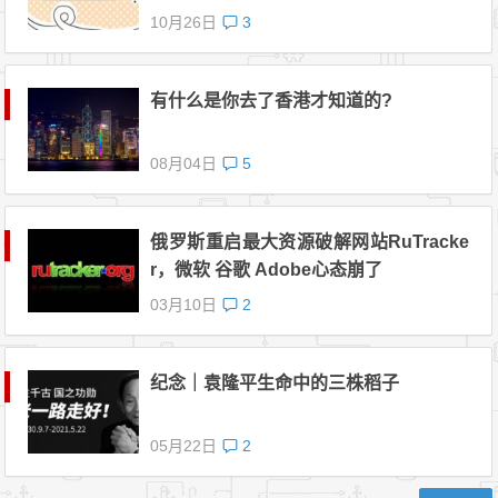
10月26日
3
有什么是你去了香港才知道的?
08月04日
5
俄罗斯重启最大资源破解网站RuTracke
r，微软 谷歌 Adobe心态崩了
03月10日
2
纪念｜袁隆平生命中的三株稻子
05月22日
2