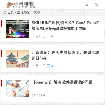
首页
生活随记
文章
SKILHUNT思凯特MiX-7 Gen2 Plus红
绿蓝白UV多光源磁吸充电手电筒
05月16日
4
北京游记：在历史与烟火间，邂逅京城
的日与夜
09月08日
3
【openwrt】解决 软件源错误的问题
07月25日