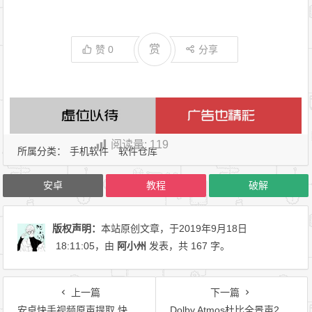
赏
赞
0
分享
阅读量:
119
所属分类：
手机软件
软件仓库
安卓
教程
破解
版权声明：
本站原创文章，于2019年9月18日
18:11:05
，由
阿小州
发表，共 167 字。
上一篇
下一篇
安卓快手视频原声提取 快手作品背景音乐下载
Dolby Atmos杜比全景声2019电脑版