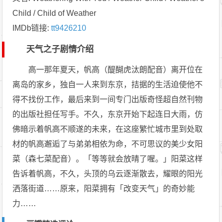
Child / Child of Weather
IMDb链接:
tt9426210
天气之子剧情介绍
高一那年夏天，帆高（醍醐虎汰朗配音）离开位在
离岛的家乡，独自一人来到东京，拮据的生活迫使他不
得不找份工作，最后来到一间专门出版奇怪超自然刊物
的出版社担任写手。不久，东京开始下起连日大雨，仿
佛暗示着帆高不顺遂的未来，在这座繁忙城市里到处取
材的帆高邂逅了与弟弟相依为命，不可思议的美少女阳
菜（森七菜配音）。「等等就会放晴了喔。」阳菜这样
告诉着帆高，不久，头顶的乌云逐渐散去，耀眼的阳光
洒落街道……原来，阳菜拥有「改变天气」的奇妙能
力……