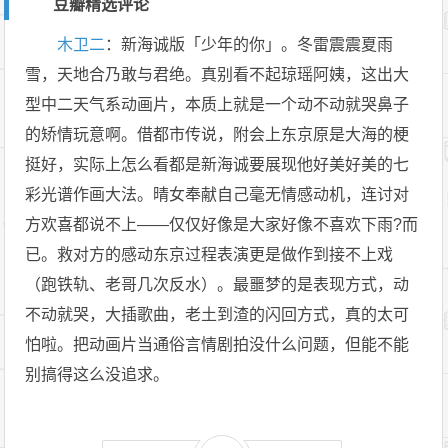
豆瓣精选评论
木卫二
：
新海诚版「少年的你」。冬雷震震夏雨
雪，天地合乃敢与君绝。真别看不起琼瑶阿姨，这出大
型中二天气系动画片，本质上就是一个动不动就哭鼻子
的矫情玩意啊。借都市传说，附会上东京原是大海的梗
挺好，实际上怎么看都是新海诚要展现他好美好美的七
彩光谱作画大法。晴女奉献自己毫无情感动机，连讨对
方欢喜都说不上——仅仅好像是大家好像不喜欢下雨?️而
已。救对方的感动东京过程表演更是做作到接不上戏
（跑铁轨、老哥几次反水）。最噩梦的是表现方式，动
不动就哭，大插歌曲，老土到渣的闪回方式，真的太可
怕啦。把动画片当通俗言情剧拍没什么问题，但能不能
别搞得这么没追求。