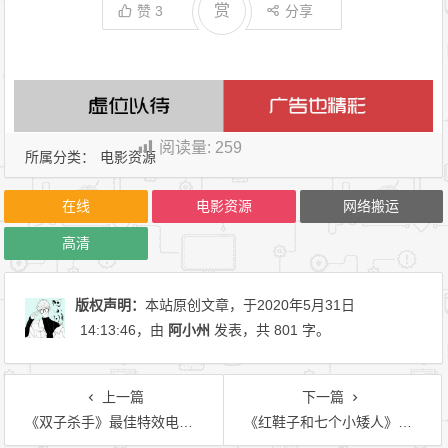
赏
赞
3
分享
阅读量:
259
所属分类：
电影资源
在线
电影资源
网络搬运
高清
版权声明：
本站原创文章，于2020年5月31日
14:13:46
，由
阿小州
发表，共 801 字。
上一篇
下一篇
《双子杀手》最佳特效电影视觉效果(提名)—蓝光1080p
《红鞋子和七个小矮人》由韩国导演宋浩宏自编自导—蓝光1080p